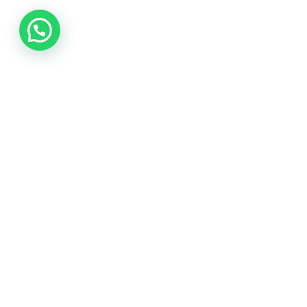
Aviso legal
Política de privacidad
Política de cookies
Términos y Condiciones
FAQ
Copyright © 2026 Zaballos Abogados. Todos los derechos
reservados.