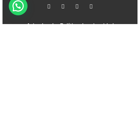
Aviso legal
Política de privacidad
Política de cookies
Términos y Condiciones
FAQ
Copyright © 2026 Zaballos Abogados. Todos los derechos
reservados.
Contáctanos