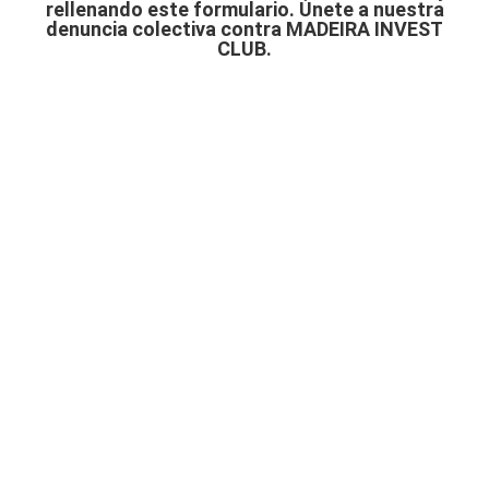
rellenando este formulario. Únete a nuestra
denuncia colectiva contra MADEIRA INVEST
CLUB.
Cuéntanos tu caso y
nuestros abogados te
asesorarán